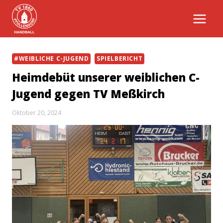
Zum
Inhalt
springen
#WEIBLICHE C-JUGEND
SPIELBERICHT
Heimdebüt unserer weiblichen C-
Jugend gegen TV Meßkirch
Oktober 20, 2024