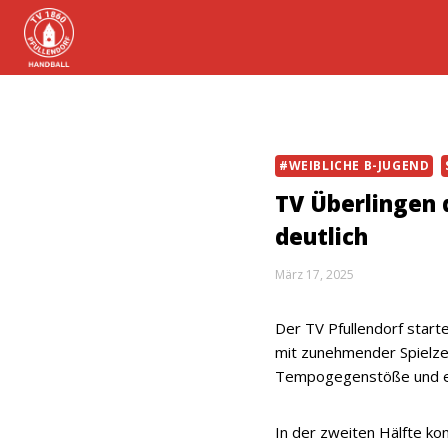
Zum
Inhalt
springen
#WEIBLICHE B-JUGEND
TV Überlingen 
deutlich
März 17, 2025
Der TV Pfullendorf starte
mit zunehmender Spielzei
Tempogegenstöße und eine
In der zweiten Hälfte ko