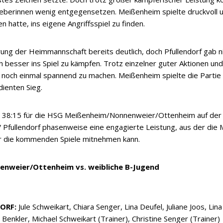
geberinnen wenig entgegensetzen. Meißenheim spielte druckvoll u
n hatte, ins eigene Angriffsspiel zu finden.
rung der Heimmannschaft bereits deutlich, doch Pfullendorf gab ni
h besser ins Spiel zu kämpfen. Trotz einzelner guter Aktionen un
el noch einmal spannend zu machen. Meißenheim spielte die Parti
dienten Sieg.
s 38:15 für die HSG Meißenheim/Nonnenweier/Ottenheim auf der 
 Pfullendorf phasenweise eine engagierte Leistung, aus der die M
ür die kommenden Spiele mitnehmen kann.
nweier/Ottenheim vs. weibliche B-Jugend
ORF:
Jule Schweikart, Chiara Senger, Lina Deufel, Juliane Joos, Lin
a Benkler, Michael Schweikart (Trainer), Christine Senger (Trainer)