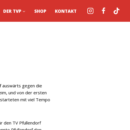
DER TVP
SHOP
KONTAKT
rf auswärts gegen die
im, und von der ersten
 starteten mit viel Tempo
r den TV Pfullendorf
onnte Pfullendorf den