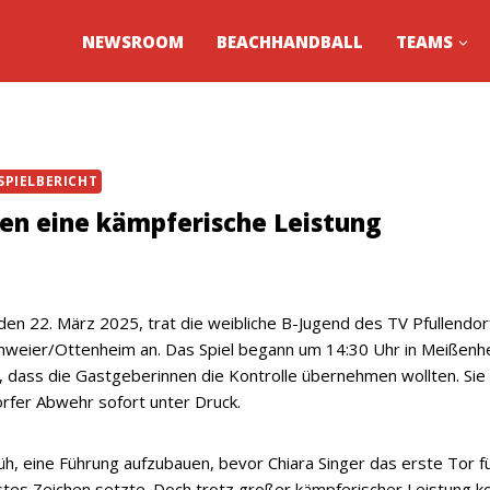
NEWSROOM
BEACHHANDBALL
TEAMS
SPIELBERICHT
sen eine kämpferische Leistung
en 22. März 2025, trat die weibliche B-Jugend des TV Pfullendo
ier/Ottenheim an. Das Spiel begann um 14:30 Uhr in Meißenhe
, dass die Gastgeberinnen die Kontrolle übernehmen wollten. Sie
orfer Abwehr sofort unter Druck.
h, eine Führung aufzubauen, bevor Chiara Singer das erste Tor fü
rstes Zeichen setzte. Doch trotz großer kämpferischer Leistung k