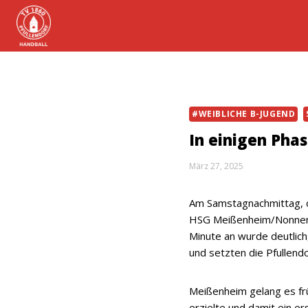
Zum
Inhalt
springen
#WEIBLICHE B-JUGEND
In einigen Pha
März 27, 2025
Am Samstagnachmittag, d
HSG Meißenheim/Nonnenwe
Minute an wurde deutlich
und setzten die Pfullend
Meißenheim gelang es frü
erzielte und damit ein e