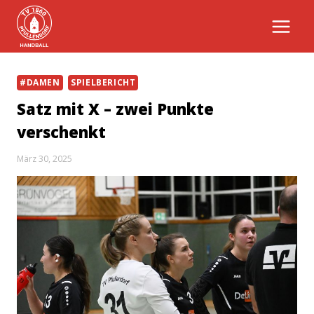
Zum
Inhalt
springen
#DAMEN
SPIELBERICHT
Satz mit X – zwei Punkte
verschenkt
März 30, 2025