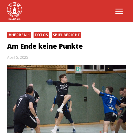
Zum
Inhalt
springen
#HERREN 1
FOTOS
SPIELBERICHT
Am Ende keine Punkte
April 5, 2025