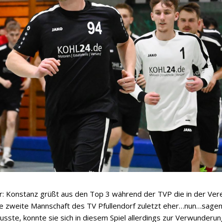
r: Konstanz grüßt aus den Top 3 während der TVP die in der Ver
ie zweite Mannschaft des TV Pfullendorf zuletzt eher…nun…sagen
sste, konnte sie sich in diesem Spiel allerdings zur Verwunderu