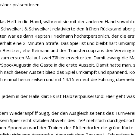
räner präsentieren.
s Heft in die Hand, während sie mit der anderen Hand sowohl da
 Schweikart & Schweikart relativierte den frühen Rückstand abe
ten war es dann Kapitän Friedmann höchstpersönlich, der die er
 erhält eine 2-Minuten-Strafe. Das Spiel ist und bleibt hart umkäm
n Besitzer, ehe Reimann und der Transfercoup aus den Vereinigt
 zum ersten Mal auf zwei Zähler erweiterten. Damit zwang die M
Spoo/Augustin die Gäste in die erste Auszeit. Damit hatte man, 
uch nach dieser Auszeit blieb das Spiel umkämpft und spannend. K
h einmal herumreißen und mit 14:15 erneut die Führung überneh
jedem in der Halle klar: Es ist Halbzeitpause! Und: Hier geht was
dem Wiederanpfiff Sugg, der den Ausgleich seitens des Turnverei
iesem Spiel recht stabilen Abwehr des TVP mehrfach durchgebroc
en. Spoontan warf der Trainer der Pfullendorfer die grüne Karte
tlich wirksame Ansprache, denn mit dem Tor von L. Schweikart in