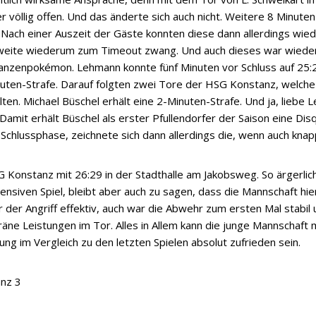
r völlig offen. Und das änderte sich auch nicht. Weitere 8 Minute
Nach einer Auszeit der Gäste konnten diese dann allerdings wied
eite wiederum zum Timeout zwang. Und auch dieses war wieder 
anzenpokémon. Lehmann konnte fünf Minuten vor Schluss auf 25:2
nuten-Strafe. Darauf folgten zwei Tore der HSG Konstanz, welch
en. Michael Büschel erhält eine 2-Minuten-Strafe. Und ja, liebe L
Damit erhält Büschel als erster Pfullendorfer der Saison eine Disqua
n Schlussphase, zeichnete sich dann allerdings die, wenn auch kna
Konstanz mit 26:29 in der Stadthalle am Jakobsweg. So ärgerlic
nsiven Spiel, bleibt aber auch zu sagen, dass die Mannschaft hier
r der Angriff effektiv, auch war die Abwehr zum ersten Mal stabil u
äne Leistungen im Tor. Alles in Allem kann die junge Mannschaft 
ung im Vergleich zu den letzten Spielen absolut zufrieden sein.
nz 3