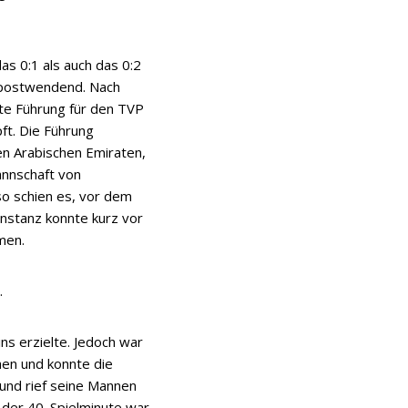
s 0:1 als auch das 0:2
r postwendend. Nach
ste Führung für den TVP
pft. Die Führung
en Arabischen Emiraten,
annschaft von
so schien es, vor dem
onstanz konnte kurz vor
men.
.
ns erzielte. Jedoch war
hen und konnte die
 und rief seine Mannen
 der 40. Spielminute war