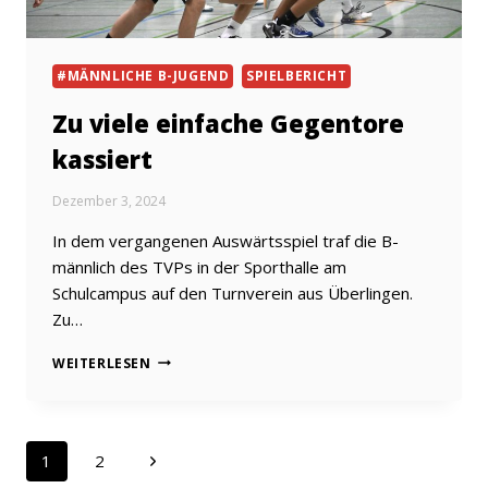
#MÄNNLICHE B-JUGEND
SPIELBERICHT
Zu viele einfache Gegentore
kassiert
Dezember 3, 2024
In dem vergangenen Auswärtsspiel traf die B-
männlich des TVPs in der Sporthalle am
Schulcampus auf den Turnverein aus Überlingen.
Zu…
ZU
WEITERLESEN
VIELE
EINFACHE
GEGENTORE
KASSIERT
Seitennavigation
Nächste
1
2