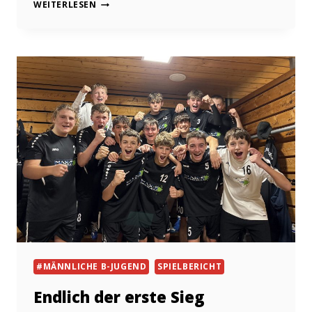
SIEG
WEITERLESEN
IM
LETZTEN
AUSWÄRTSSPIEL
DES
JAHRES
#MÄNNLICHE B-JUGEND
SPIELBERICHT
Endlich der erste Sieg